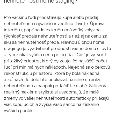
nehnuteľností home staging?
Pre väčšinu ľudí predstavuje kúpa alebo predaj
nehnuteľnosti najväčšiu investíciu živote. Úprava
interiéru, poprípade exteriéru má veľký vplyv na
rýchlosť predaja nehnuteľností a tiež aj na cenu za
akú sa nehnuteľnosť predá. Hlavnou úlohou home
stagingu je vyzdvihnúť prednosti vášho domu či bytu
a tým získať vyššiu cenu pri predaji. Cieľ je vytvoriť
príťažlivý priestor, ktorý by zaujal čo najväčší počet
ľudí pri minimálnych nákladoch. Nejedná sa o celkovú
rekonštrukciu priestoru, ktorá by bola nákladná
a zdĺhavá. Je dôležité poukázať na silné stránky
nehnuteľnosti a naopak potlačiť tie slabé. Skúsený
realitný maklér a stylista si uvedomujú, že malé
zmeny vo vašej nehnuteľnosti automaticky prilákajú
viac kupujúcich a zvýšia Vaše šance na získanie
vyšších ponúk.