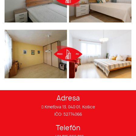
Adresa
Kmeťova 13, 040 01, Košice
IČO: 52774066
Telefón