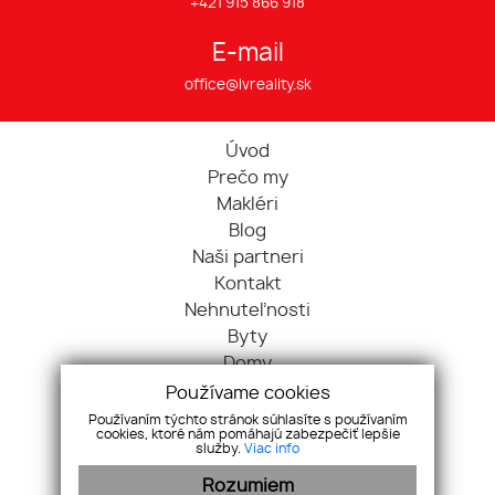
+421 915 866 918
E-mail
office@lvreality.sk
Úvod
Prečo my
Makléri
Blog
Naši partneri
Kontakt
Nehnuteľnosti
Byty
Domy
Pozemky
Používame cookies
Objekty
Používaním týchto stránok súhlasíte s používaním
cookies, ktoré nám pomáhajú zabezpečiť lepšie
Priestory
služby.
Viac info
Rozumiem