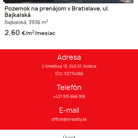
Pozemok na prenájom v Bratislave, ul.
Bajkalská
2
Bajkalská,
3936 m
2,60
2
€/m
/mesiac
Adresa
Kmeťova 13, 040 01, Košice
IČO: 52774066
Telefón
+421 915 866 918
E-mail
office@lvreality.sk
Úvod