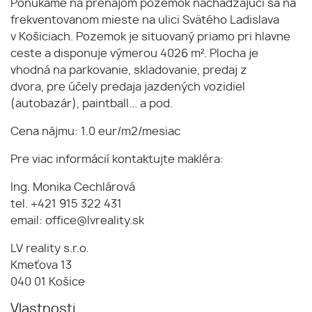
Ponúkame na prenájom pozemok nachádzajúci sa na
frekventovanom mieste na ulici Svätého Ladislava
v Košiciach. Pozemok je situovaný priamo pri hlavne
ceste a disponuje výmerou 4026 m². Plocha je
vhodná na parkovanie, skladovanie, predaj z
dvora, pre účely predaja jazdených vozidiel
(autobazár), paintball... a pod.
Cena nájmu: 1.0 eur/m2/mesiac
Pre viac informácií kontaktujte makléra:
Ing. Monika Cechlárová
tel. +421 915 322 431
email: office@lvreality.sk
LV reality s.r.o.
Kmeťova 13
040 01 Košice
Vlastnosti