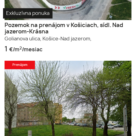
Exkluzívna ponuka
Pozemok na prenájom v Košiciach, sídl. Nad
jazerom-Krásna
Golianova ulica,
Košice-Nad jazerom,
1
2
€/m
/mesiac
Prenájom