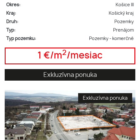
Okres:
Košice III
Kraj:
Košický kraj
Druh:
Pozemky
Typ:
Prenájom
Typ pozemku:
Pozemky - komerčné
2
1 €/m
/mesiac
Exkluzívna ponuka
Exkluzívna ponuka