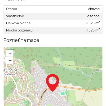
Status:
aktívne
Vlastníctvo:
osobné
2
Celková plocha:
4026 m
2
Plocha pozemku:
4026 m
Pozrieť na mape
+
−