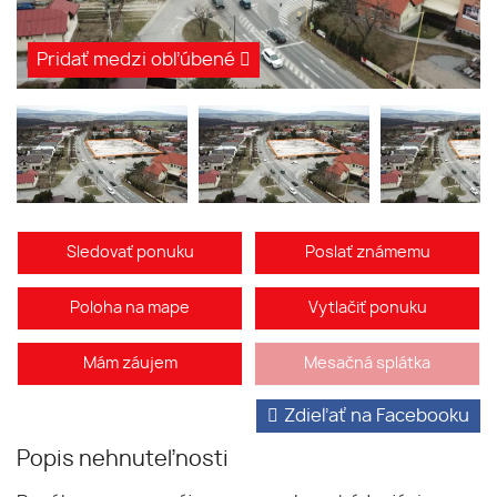
Pridať medzi obľúbené
Sledovať ponuku
Poslať známemu
Poloha na mape
Vytlačiť ponuku
Mám záujem
Mesačná splátka
Zdieľať na Facebooku
Popis nehnuteľnosti