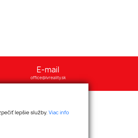
E-mail
office@lvreality.sk
pečiť lepšie služby.
Viac info
webex.digital
-
REALVIA.sk