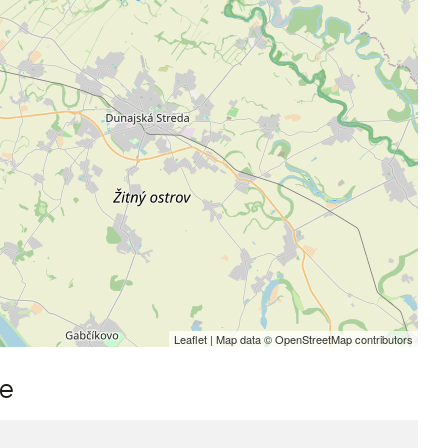
Leaflet
| Map data ©
OpenStreetMap
contributors
me