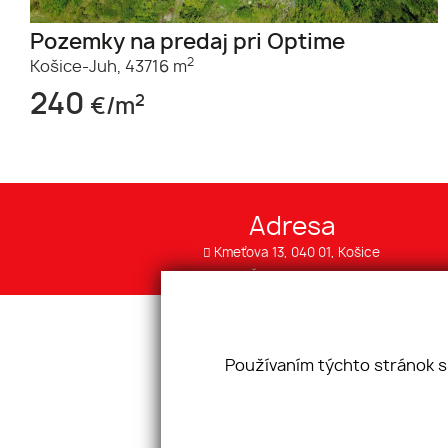
Pozemky na predaj pri Optime
2
Košice-Juh,
43716 m
240
2
€/m
Adresa
Kmeťova 13, 040 01, Košice
IČO: 52774066
Používaním týchto stránok s
Úvod
Blog
Prečo my
Naši partneri
Makléri
Kontakt