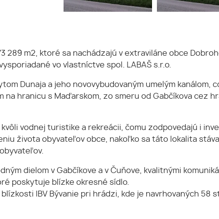
3 289 m2, ktoré sa nachádzajú v extraviláne obce Dobroh
sporiadané vo vlastníctve spol. LABAŠ s.r.o.
om Dunaja a jeho novovybudovaným umelým kanálom, cca 
m na hranicu s Maďarskom, zo smeru od Gabčíkova cez h
vôli vodnej turistike a rekreácii, čomu zodpovedajú i inve
eniu života obyvateľov obce, nakoľko sa táto lokalita stáv
obyvateľov.
dným dielom v Gabčíkove a v Čuňove, kvalitnými komuniká
 poskytuje blízke okresné sídlo.
blízkosti IBV Bývanie pri hrádzi, kde je navrhovaných 58