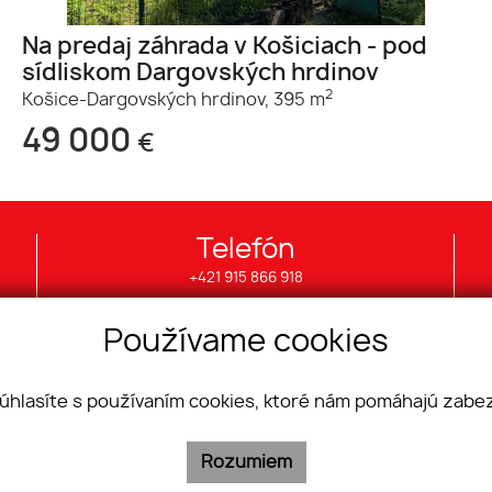
Na predaj záhrada v Košiciach - pod
sídliskom Dargovských hrdinov
2
Košice-Dargovských hrdinov,
395 m
49 000
€
Telefón
+421 915 866 918
Používame cookies
úhlasíte s používaním cookies, ktoré nám pomáhajú zabez
Nehnuteľnosti
Pozemky
Byty
Objekty
Rozumiem
Domy
Priestory