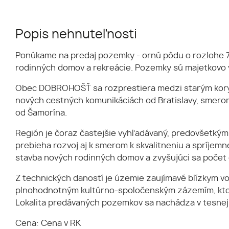
Popis nehnuteľnosti
Ponúkame na predaj pozemky - ornú pôdu o rozlohe 7
rodinných domov a rekreácie. Pozemky sú majetkovo vy
Obec DOBROHOŠŤ sa rozprestiera medzi starým koryt
nových cestných komunikáciách od Bratislavy, smero
od Šamorína.
Región je čoraz častejšie vyhľadávaný, predovšetkým k
prebieha rozvoj aj k smerom k skvalitneniu a spríjemn
stavba nových rodinných domov a zvyšujúci sa počet 
Z technických daností je územie zaujímavé blízkym vo
plnohodnotným kultúrno-spoločenským zázemím, ktoré
Lokalita predávaných pozemkov sa nachádza v tesnej 
Cena: Cena v RK