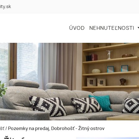
ity.sk
ÚVOD
NEHNUTEĽNOSTI
ošť
/
Pozemky na predaj, Dobrohošť - Žitný ostrov