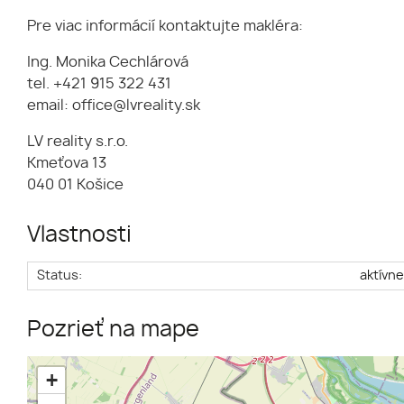
Pre viac informácií kontaktujte makléra:
Ing. Monika Cechlárová
tel. +421 915 322 431
email: office@lvreality.sk
LV reality s.r.o.
Kmeťova 13
040 01 Košice
Vlastnosti
Status:
aktívn
Pozrieť na mape
+