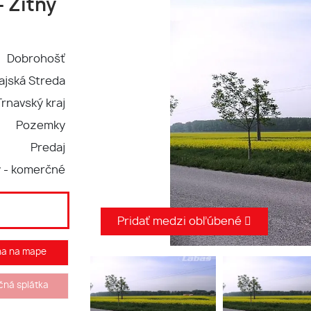
 Žitný
Dobrohošť
ajská Streda
Trnavský kraj
Pozemky
Predaj
 - komerčné
Pridať medzi obľúbené
ha na mape
ná splátka