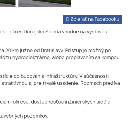
Zdieľať na Facebooku
ošť, okres Dunajská Streda vhodné na výstavbu
20 km južne od Bratislavy. Prístup je možný po
rádzu hydroelektrárne, alebo preplavením sa kompou
stície do budovania infraštruktúry. V súčasnosti
a atraktívnou aj pre trvalé usadenie. Rozmach prežíva
ciami okresu, dostupnosťou inžinierskych sietí a
 stavebných pozemkov.