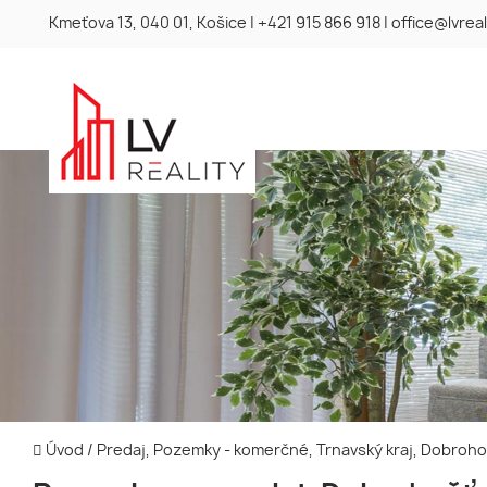
Kmeťova 13, 040 01, Košice
|
+421 915 866 918
|
office@lvreal
Úvod
/
Predaj, Pozemky - komerčné, Trnavský kraj, Dobroh