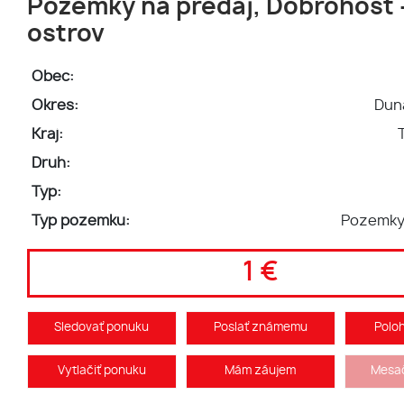
Pozemky na predaj, Dobrohošť -
ostrov
Obec:
Okres:
Dun
Kraj:
Druh:
Typ:
Typ pozemku:
Pozemky
1 €
Sledovať ponuku
Poslať známemu
Polo
Vytlačiť ponuku
Mám záujem
Mesač