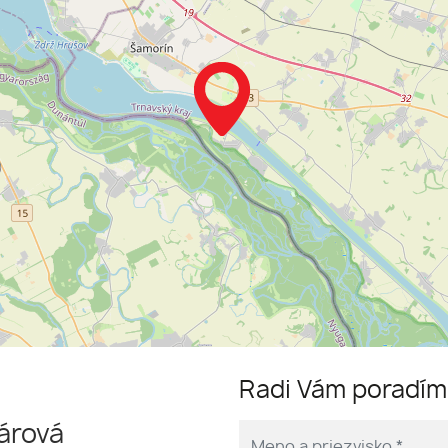
Radi Vám poradí
árová