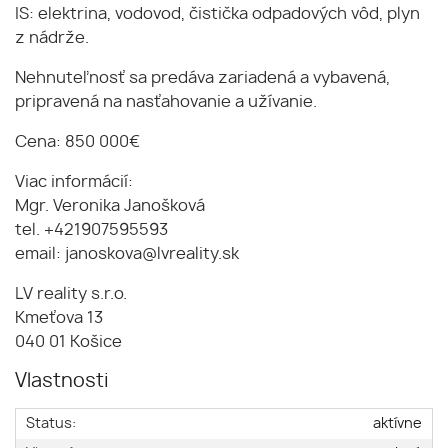
IS: elektrina, vodovod, čistička odpadových vôd, plyn
z nádrže.
Nehnuteľnosť sa predáva zariadená a vybavená,
pripravená na nasťahovanie a užívanie.
Cena: 850 000€
Viac informácií:
Mgr. Veronika Janošková
tel. +421907595593
email: janoskova@lvreality.sk
LV reality s.r.o.
Kmeťova 13
040 01 Košice
Vlastnosti
Status:
aktívne