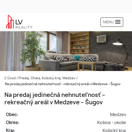
MENU
Úvod
/
Predaj, Chata, Košický kraj, Medzev
/
Na predaj jedinečná nehnuteľnosť – rekreačný areál v Medzeve – Šugov
Na predaj jedinečná nehnuteľnosť –
rekreačný areál v Medzeve – Šugov
Obec:
Medzev
Okres:
Košice - okolie
Kraj:
Košický kraj