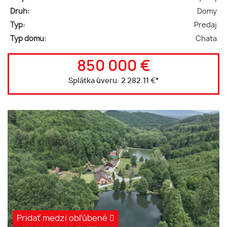
Druh:
Domy
Typ:
Predaj
Typ domu:
Chata
850 000 €
Splátka úveru:
2 282.11 €
*
Pridať medzi obľúbené