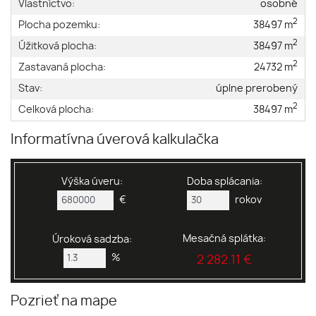
Vlastníctvo:
osobné
2
Plocha pozemku:
38497 m
2
Úžitková plocha:
38497 m
2
Zastavaná plocha:
24732 m
Stav:
úplne prerobený
2
Celková plocha:
38497 m
Informatívna úverová kalkulačka
Výška úveru:
Doba splácania:
€
rokov
Mesačná splátka:
Úroková sadzba:
%
2 282.11 €
Pozrieť na mape