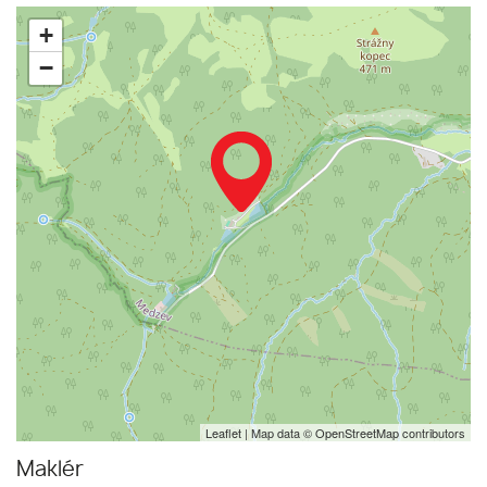
+
−
Leaflet
| Map data ©
OpenStreetMap
contributors
Maklér