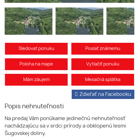
Sledovať ponuku
Poslať známemu
Poloha na mape
Vytlačiť ponuku
Mám záujem
Mesačná splátka
Zdieľať na Facebooku
Popis nehnuteľnosti
Na predaj Vám ponúkame jedinečnú nehnuteľnosť
nachádzajúcu sa v srdci prírody a obklopenú lesmi
Šugovskej doliny.