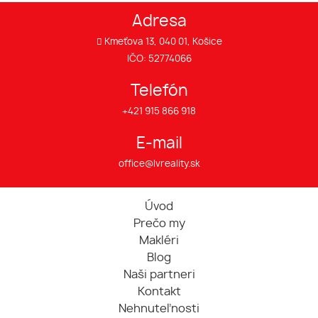
Adresa
Kmeťova 13, 040 01, Košice
IČO: 52774066
Telefón
+421 915 866 918
E-mail
office@lvreality.sk
Úvod
Prečo my
Makléri
Blog
Naši partneri
Kontakt
Nehnuteľnosti