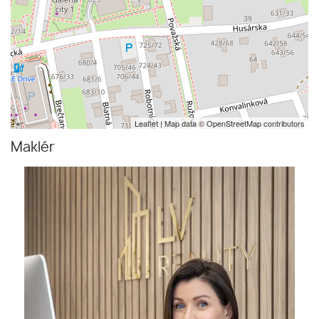
Leaflet
| Map data ©
OpenStreetMap
contributors
Maklér