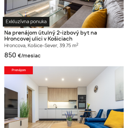
Exkluzívna ponuka
Na prenájom útulný 2-izbový byt na
Hroncovej ulici v Košiciach
2
Hroncova,
Košice-Sever,
39.75 m
850
€/mesiac
Prenájom