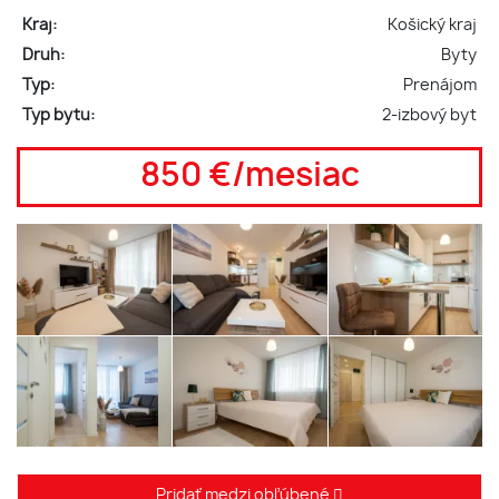
Kraj:
Košický kraj
Druh:
Byty
Typ:
Prenájom
Typ bytu:
2-izbový byt
850 €/mesiac
Pridať medzi obľúbené