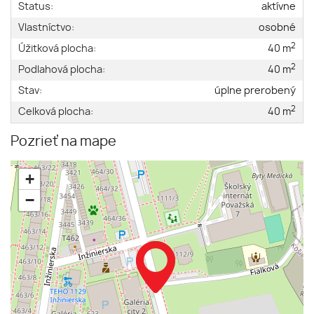
Status:
aktívne
Vlastníctvo:
osobné
2
Úžitková plocha:
40 m
2
Podlahová plocha:
40 m
Stav:
úplne prerobený
2
Celková plocha:
40 m
Pozrieť na mape
+
−