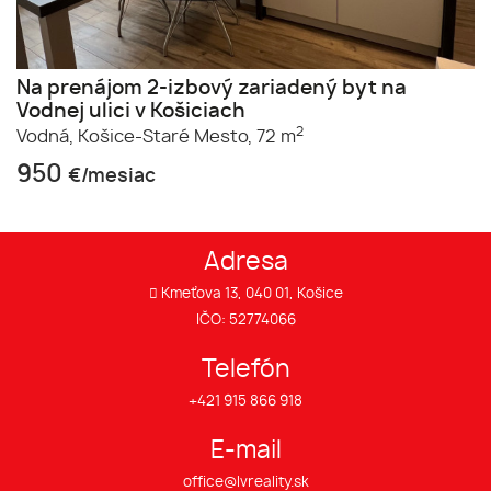
Na prenájom 2-izbový zariadený byt na
Vodnej ulici v Košiciach
2
Vodná,
Košice-Staré Mesto,
72 m
950
€/mesiac
Adresa
Kmeťova 13, 040 01, Košice
IČO: 52774066
Telefón
+421 915 866 918
E-mail
office@lvreality.sk