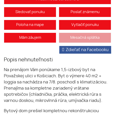
Sledovať ponuku
Poslať známemu
Poloha na mape
Vytlačiť ponuku
Mám záujem
Mesačná splátka
Zdieľať na Facebooku
Popis nehnuteľnosti
Na prenájom Vám ponúkame 1,5-izbový byt na
Považskej ulici v Košiciach. Byt o výmere 40 m2 +
loggia sa nachádza na 7/8. poschodí s klimatizáciou.
Prenajíma sa kompletne zariadený vrátane
spotrebičov (chladnička, práčka, elektrická rúra s
varnou doskou, mikrovlnná rúra, umývačka riadu).
Bytový dom prešiel kompletnou rekonštrukciou