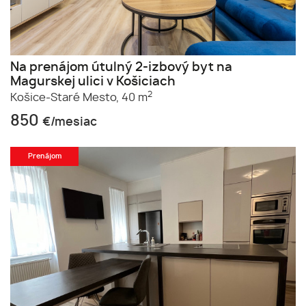
Na prenájom útulný 2-izbový byt na
Magurskej ulici v Košiciach
2
Košice-Staré Mesto,
40 m
850
€/mesiac
Prenájom