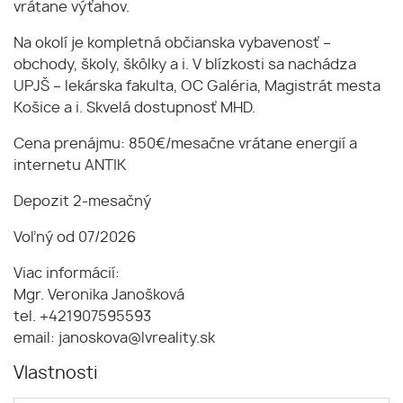
vrátane výťahov.
Na okolí je kompletná občianska vybavenosť –
obchody, školy, škôlky a i. V blízkosti sa nachádza
UPJŠ – lekárska fakulta, OC Galéria, Magistrát mesta
Košice a i. Skvelá dostupnosť MHD.
Cena prenájmu: 850€/mesačne vrátane energií a
internetu ANTIK
Depozit 2-mesačný
Voľný od 07/2026
Viac informácií:
Mgr. Veronika Janošková
tel. +421907595593
email: janoskova@lvreality.sk
Vlastnosti