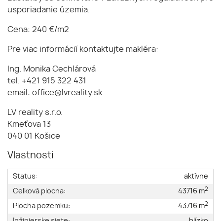
usporiadanie územia.
Cena: 240 €/m2
Pre viac informácií kontaktujte makléra:
Ing. Monika Cechlárová
tel. +421 915 322 431
email: office@lvreality.sk
LV reality s.r.o.
Kmeťova 13
040 01 Košice
Vlastnosti
Status:
aktívne
2
Celková plocha:
43716 m
2
Plocha pozemku:
43716 m
Inžinierske siete:
blízko