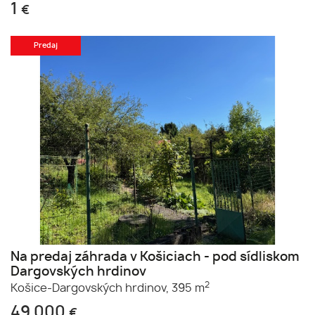
1
€
Predaj
Na predaj záhrada v Košiciach - pod sídliskom
Dargovských hrdinov
2
Košice-Dargovských hrdinov,
395 m
49 000
€