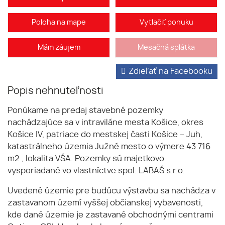
Poloha na mape
Vytlačiť ponuku
Mám záujem
Mesačná splátka
Zdieľať na Facebooku
Popis nehnuteľnosti
Ponúkame na predaj stavebné pozemky
nachádzajúce sa v intraviláne mesta Košice, okres
Košice IV, patriace do mestskej časti Košice – Juh,
katastrálneho územia Južné mesto o výmere 43 716
m2 , lokalita VŠA. Pozemky sú majetkovo
vysporiadané vo vlastníctve spol. LABAŠ s.r.o.
Uvedené územie pre budúcu výstavbu sa nachádza v
zastavanom území vyššej občianskej vybavenosti,
kde dané územie je zastavané obchodnými centrami