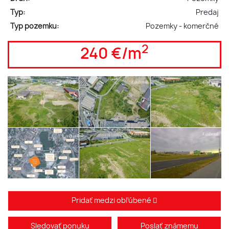
Typ:
Predaj
Typ pozemku:
Pozemky - komerčné
2
240 €/m
Pridať medzi obľúbené
Sledovať ponuku
Poslať známemu