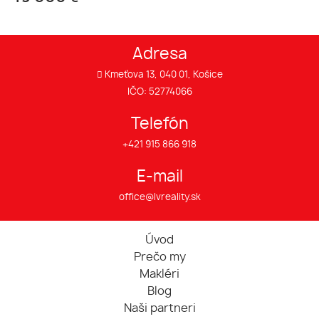
Adresa
Kmeťova 13, 040 01, Košice
IČO: 52774066
Telefón
+421 915 866 918
E-mail
office@lvreality.sk
Úvod
Prečo my
Makléri
Blog
Naši partneri