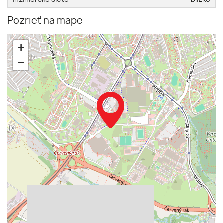
Pozrieť na mape
+
−