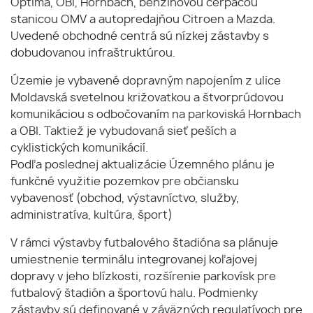
Optima, OBI, Hornbach, benzínovou čerpacou
stanicou OMV a autopredajňou Citroen a Mazda.
Uvedené obchodné centrá sú nízkej zástavby s
dobudovanou infraštruktúrou.
Územie je vybavené dopravným napojením z ulice
Moldavská svetelnou križovatkou a štvorprúdovou
komunikáciou s odbočovaním na parkoviská Hornbach
a OBI. Taktiež je vybudovaná sieť peších a
cyklistických komunikácií.
Podľa poslednej aktualizácie Územného plánu je
funkčné využitie pozemkov pre občiansku
vybavenosť (obchod, výstavníctvo, služby,
administratíva, kultúra, šport)
V rámci výstavby futbalového štadióna sa plánuje
umiestnenie terminálu integrovanej koľajovej
dopravy v jeho blízkosti, rozšírenie parkovísk pre
futbalový štadión a športovú halu. Podmienky
zástavby sú definované v záväzných regulatívoch pre