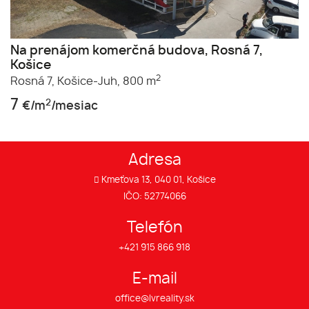
Na prenájom komerčná budova, Rosná 7,
Košice
2
Rosná 7,
Košice-Juh,
800 m
7
2
€/m
/mesiac
Adresa
Kmeťova 13, 040 01, Košice
IČO: 52774066
Telefón
+421 915 866 918
E-mail
office@lvreality.sk