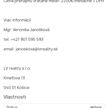
Cena prenájmu vrátane médií: 2200€/mesačne + DPH
Viac informácií:
Mgr. Veronika Janošková
tel. +421 907 595 593
email: janoskova@lvreality.sk
LV reality s.r.o.
Kmeťova 13
040 01 Košice
Vlastnosti
Status:
aktívne