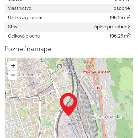
Vlastníctvo:
osobné
2
Úžitková plocha:
196.26 m
Stav:
úplne prerobený
2
Celková plocha:
196.26 m
Pozrieť na mape
+
−