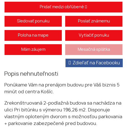
Pridať medzi obľúbené
Sledovať ponuku
Poslať známemu
Poloha na mape
Vytlačiť ponuku
Mám záujem
Mesačná splátka
Zdieľať na Facebooku
Popis nehnuteľnosti
Ponúkame Vám na prenájom budovu pre Váš biznis 5
minút od centra Košíc.
Zrekonštruovaná 2-podlažná budova sa nachádza na
ulici Pri bitúnku s výmerou 196,26 m2. Disponuje
vlastným oploteným dvorom s možnosťou parkovania
+ parkovanie zabezpečené pred budovou.