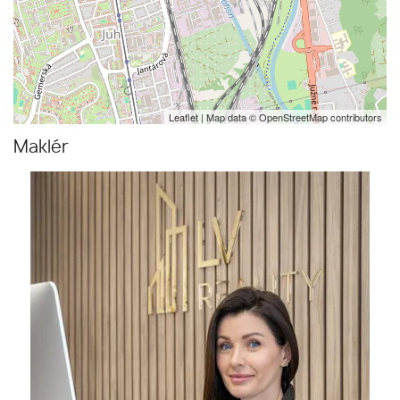
Leaflet
| Map data ©
OpenStreetMap
contributors
Maklér